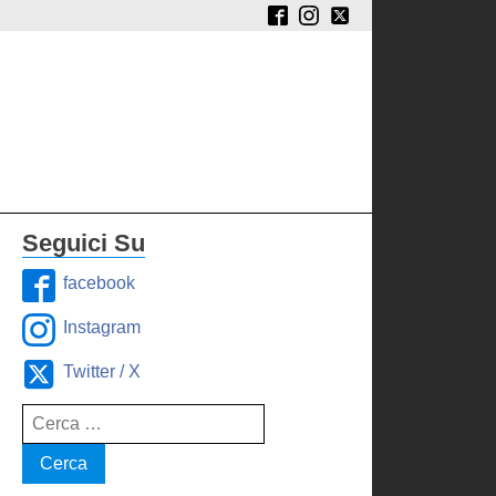
Seguici Su
facebook
Instagram
Twitter / X
Ricerca
per: