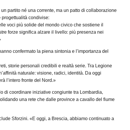
é un partito né una corrente, ma un patto di collaborazione
e progettualità condivise:
le voci più solide del mondo civico che sostiene il
e forze significa alzare il livello: più presenza nei
»
, hanno confermato la piena sintonia e l’importanza del
ti, storie personali credibili e realtà serie. Tra Legione
ffinità naturale: visione, radici, identità. Da oggi
à l’intero fronte del Nord.»
o di coordinare iniziative congiunte tra Lombardia,
olidando una rete che dalle province a cavallo del fiume
clude Sforzini. «E oggi, a Brescia, abbiamo continuato a