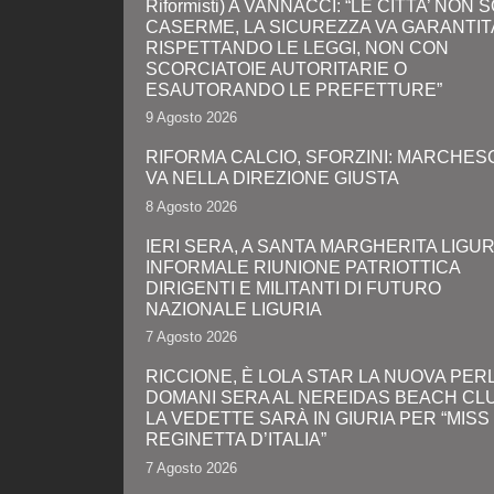
Riformisti) A VANNACCI: “LE CITTA’ NON
CASERME, LA SICUREZZA VA GARANTIT
RISPETTANDO LE LEGGI, NON CON
SCORCIATOIE AUTORITARIE O
ESAUTORANDO LE PREFETTURE”
9 Agosto 2026
RIFORMA CALCIO, SFORZINI: MARCHES
VA NELLA DIREZIONE GIUSTA
8 Agosto 2026
IERI SERA, A SANTA MARGHERITA LIGUR
INFORMALE RIUNIONE PATRIOTTICA
DIRIGENTI E MILITANTI DI FUTURO
NAZIONALE LIGURIA
7 Agosto 2026
RICCIONE, È LOLA STAR LA NUOVA PERL
DOMANI SERA AL NEREIDAS BEACH CL
LA VEDETTE SARÀ IN GIURIA PER “MISS
REGINETTA D’ITALIA”
7 Agosto 2026