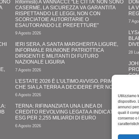
 SONO
Riformisti) A VANNACCI: “LE CITTA’ NON SONO
DOM
A
CASERME, LA SICUREZZA VA GARANTITA
LA 
RISPETTANDO LE LEGGI, NON CON
REG
SCORCIATOIE AUTORITARIE O
7 Ago
ESAUTORANDO LE PREFETTURE”
LYS
9 Agosto 2026
BLA
CHI
IERI SERA, A SANTA MARGHERITA LIGURE,
DIV
INFORMALE RIUNIONE PATRIOTTICA
28 Lu
DIRIGENTI E MILITANTI DI FUTURO
NAZIONALE LIGURIA
JOH
E,
PRO
7 Agosto 2026
COM
L’ESTATE 2026 È L’ULTIMO AVVISO. PRIMA
24 Lu
CHE SIA LA TERRA A DECIDERE PER NOI
RIMI
6 Agosto 2026
Utilizziamo 
UNA
dispositivo.
A:
TERNA: RIFINANZIATA UNA LINEA DI
LUN
annunci pers
UB
CREDITO REVOLVING LEGATA A INDICATORI
quali il com
24 Lu
ESG PER 2,255 MILIARDI DI EURO
consenso o 
caratteristic
6 Agosto 2026