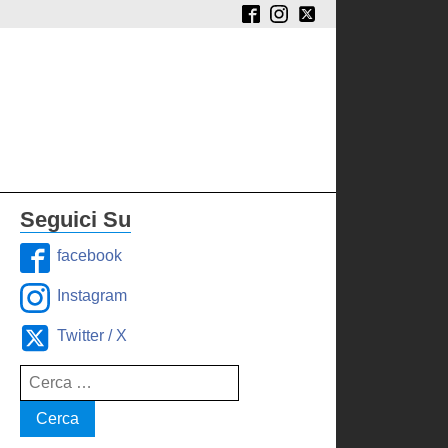
Seguici Su
facebook
Instagram
Twitter / X
Ricerca
per: