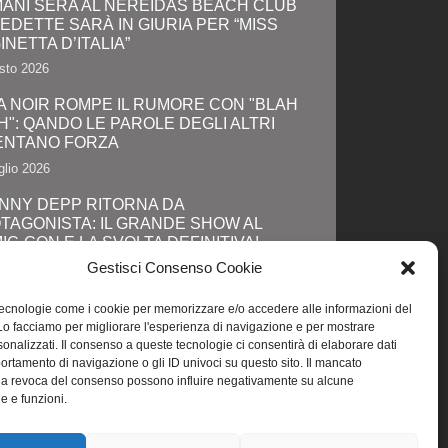
ANI SERA AL NEREIDAS BEACH CLUB
VEDETTE SARÀ IN GIURIA PER “MISS
INETTA D’ITALIA”
sto 2026
A NOIR ROMPE IL RUMORE CON "BLAH
H": QANDO LE PAROLE DEGLI ALTRI
ENTANO FORZA
glio 2026
NNY DEPP RITORNA DA
TAGONISTA: IL GRANDE SHOW AL
IC-CON E LA SVOLTA DEFINITIVA!
Gestisci Consenso Cookie
glio 2026
NI, LOLA STAR “ANTICIPA” IL PRIDE CON
tecnologie come i cookie per memorizzare e/o accedere alle informazioni del
 “PROMENADE” DI SPETTACOLI SUL
 Lo facciamo per migliorare l'esperienza di navigazione e per mostrare
GOMARE DA MAREBELLO A MIRAMARE
onalizzati. Il consenso a queste tecnologie ci consentirà di elaborare dati
portamento di navigazione o gli ID univoci su questo sito. Il mancato
glio 2026
la revoca del consenso possono influire negativamente su alcune
he e funzioni.