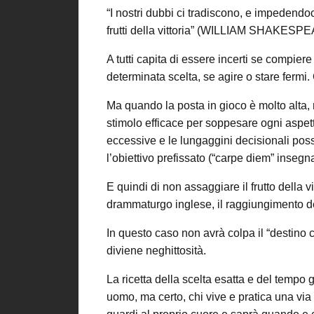
“I nostri dubbi ci tradiscono, e impedendoci
frutti della vittoria” (WILLIAM SHAKESP
A tutti capita di essere incerti se compie
determinata scelta, se agire o stare ferm
Ma quando la posta in gioco è molto alta,
stimolo efficace per soppesare ogni aspett
eccessive e le lungaggini decisionali poss
l’obiettivo prefissato (“carpe diem” insegna
E quindi di non assaggiare il frutto della v
drammaturgo inglese, il raggiungimento del
In questo caso non avrà colpa il “destino c
diviene neghittosità.
La ricetta della scelta esatta e del tempo
uomo, ma certo, chi vive e pratica una via