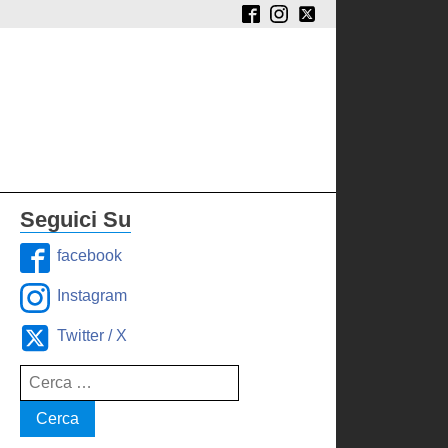
Seguici Su
facebook
Instagram
Twitter / X
Ricerca
per: