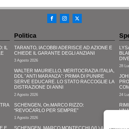
Politica
Spe
 IL
TARANTO, IACOBBI ADERISCE AD AZIONE E
LYS
LE
CHIEDE IL GARANTE DEGLI ANZIANI
BLA
DIV
3 Agosto 2026
28 Lu
WALTER MAURIELLO, MERITOCRAZIA ITALIA,
DDL "ANTI MARANZA": PRIMA DI PUNIRE
JOH
SERVE EDUCARE. LO STATO RACCOGLIE LA
PRO
DISTRAZIONE DI ANNI
COM
2 Agosto 2026
24 Lu
 TRA
SCHENGEN, On.MARCO RIZZO:
RIMI
“REVOCARLO PER SEMPRE”
UNA
LUN
1 Agosto 2026
24 Lu
E E
SCHENGEN, MARCO MONTECCHI (VL) A