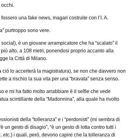
occhi.
 fossero una fake news, magari costruite con l’I. A.
esa” purtroppo sono vere.
social), è un giovane arrampicatore che ha “scalato” il
più alto, a 108 metri, ponendosi proprio accanto alla
ge la Città di Milano.
 ma ció lo accerterá la magistratura), se non che davvero non
e a rischio la sua vita per una “bravata” senza senso.
o e mi ha fatto molto arrabbiare è il selfie che vede
tua scintillante della “Madonnina”, alla quale ha rivolto
sionisti della “tolleranza” e i “perdonisti” (mi sembra di
è un gesto di disagio”, “è un gesto di lotta contro tutti i
. etc.) i quali, peró, devono capire che la tolleranza di