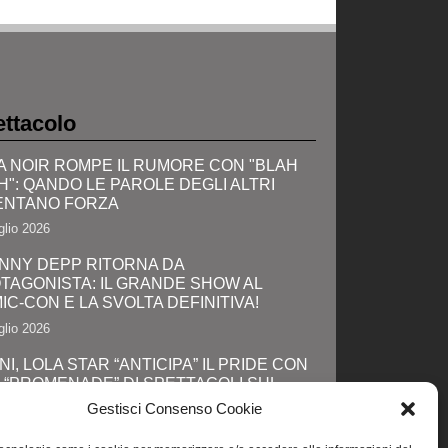
ttacolo
A NOIR ROMPE IL RUMORE CON "BLAH
H": QANDO LE PAROLE DEGLI ALTRI
ENTANO FORZA
glio 2026
NNY DEPP RITORNA DA
TAGONISTA: IL GRANDE SHOW AL
IC-CON E LA SVOLTA DEFINITIVA!
glio 2026
NI, LOLA STAR “ANTICIPA” IL PRIDE CON
 “PROMENADE” DI SPETTACOLI SUL
GOMARE DA MAREBELLO A MIRAMARE
Gestisci Consenso Cookie
glio 2026