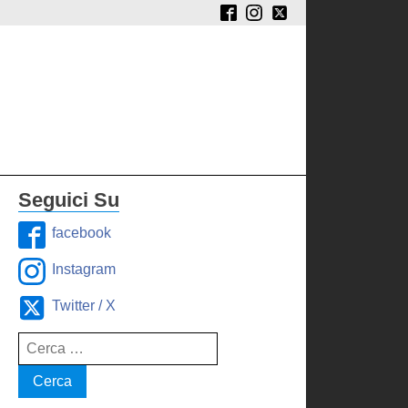
Seguici Su
facebook
Instagram
Twitter / X
Ricerca
per: