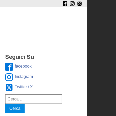
Seguici Su
facebook
Instagram
Twitter / X
Ricerca
per: