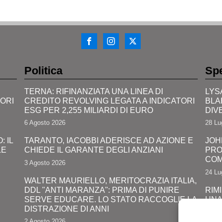
Politica
Spe
TERNA: RIFINANZIATA UNA LINEA DI
LYS
TORI
CREDITO REVOLVING LEGATA A INDICATORI
BLA
ESG PER 2,255 MILIARDI DI EURO
DIV
6 Agosto 2026
28 Lu
 IL
TARANTO, IACOBBI ADERISCE AD AZIONE E
JOH
LE
CHIEDE IL GARANTE DEGLI ANZIANI
PRO
COM
3 Agosto 2026
24 Lu
WALTER MAURIELLO, MERITOCRAZIA ITALIA,
DDL "ANTI MARANZA": PRIMA DI PUNIRE
RIMI
SERVE EDUCARE. LO STATO RACCOGLIE LA
UNA
DISTRAZIONE DI ANNI
LUN
2 Agosto 2026
24 Lu