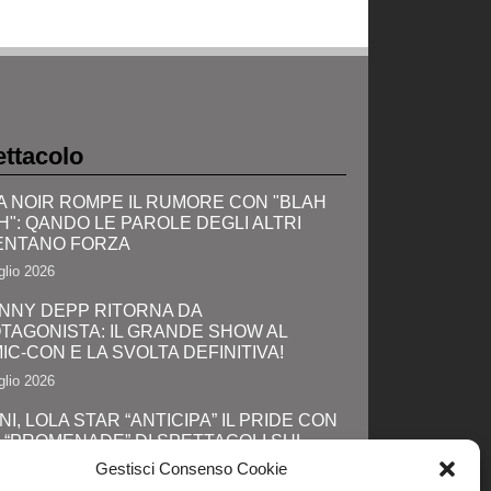
ttacolo
A NOIR ROMPE IL RUMORE CON "BLAH
H": QANDO LE PAROLE DEGLI ALTRI
ENTANO FORZA
glio 2026
NNY DEPP RITORNA DA
TAGONISTA: IL GRANDE SHOW AL
IC-CON E LA SVOLTA DEFINITIVA!
glio 2026
NI, LOLA STAR “ANTICIPA” IL PRIDE CON
 “PROMENADE” DI SPETTACOLI SUL
GOMARE DA MAREBELLO A MIRAMARE
Gestisci Consenso Cookie
glio 2026