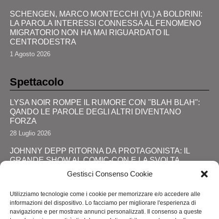
SCHENGEN, MARCO MONTECCHI (VL) A BOLDRINI:
LA PAROLA INTERESSI CONNESSA AL FENOMENO
MIGRATORIO NON HA MAI RIGUARDATO IL
CENTRODESTRA
1 Agosto 2026
Spettacolo
LYSA NOIR ROMPE IL RUMORE CON "BLAH BLAH":
QANDO LE PAROLE DEGLI ALTRI DIVENTANO
FORZA
28 Luglio 2026
JOHNNY DEPP RITORNA DA PROTAGONISTA: IL
GRANDE SHOW AL COMIC-CON E LA SVOLTA
DEFINITIVA!
Gestisci Consenso Cookie
24 Luglio 2026
Utilizziamo tecnologie come i cookie per memorizzare e/o accedere alle
RIMINI, LOLA STAR “ANTICIPA” IL PRIDE CON UNA
informazioni del dispositivo. Lo facciamo per migliorare l'esperienza di
“PROMENADE” DI SPETTACOLI SUL LUNGOMARE DA
navigazione e per mostrare annunci personalizzati. Il consenso a queste
MAREBELLO A MIRAMARE