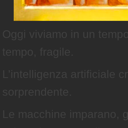
Oggi viviamo in un tempo 
tempo, fragile.
L’intelligenza artificiale
sorprendente.
Le macchine imparano, gli