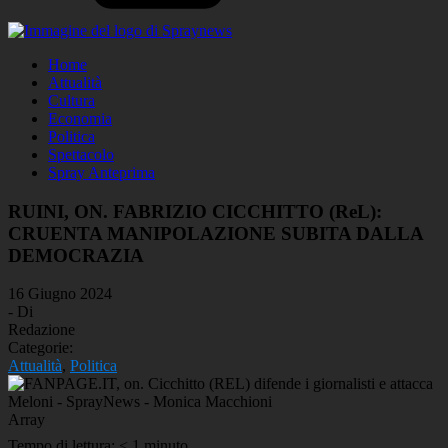
Home
Attualità
Cultura
Economia
Politica
Spettacolo
Spray Anteprima
RUINI, ON. FABRIZIO CICCHITTO (ReL):
CRUENTA MANIPOLAZIONE SUBITA DALLA
DEMOCRAZIA
16 Giugno 2024
- Di
Redazione
Categorie:
Attualità
,
Politica
Array
Tempo di lettura:
< 1
minuto