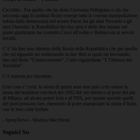
Cicchitto : Fra quello che ha detto Giovanni Pellegrino e ciò che
racconta oggi il cardinal Ruini emerge tutta la cruenta manipolazione
subita dalla democrazia nel nostro Paese fra gli anni Novanta e gli
anni Duemila: la Repubblica dei due pesi e delle due misure sul
piano giudiziario ha costretto Craxi all’esilio e Berlusconi ai servizi
sociali.
C’è’ da fare una rilettura della Storia della Repubblica che per quello
che mi riguarda sto realizzando in due libri ai quali sto lavorando,
uno dal titolo “Controcorrente”, l’altro riguardante “L’Odissea dei
Socialisti”.
C’è materia per discutere.
Una cosa e’ certa: la storia di questi anni non può certo essere la
storia dei transitori vincitori del 1992-94: mi riferisco al pool dei pm
di Milano, ad alcuni poteri forti e al PDS, per quante querele quelli
del pool possono fare, ritenendo di poter manipolare la storia d’Italia
con le loro carte bollate
- SprayNews - Monica Macchioni
Seguici Su