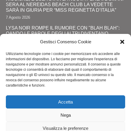
SERA AL NEREIDAS BEACH CLUB LA VEDETTE
SARÀ IN GIURIA PER “MISS REGINETTA D’ITALIA”
7 Agosto 2026
LYSA NOIR ROMPE IL RUMORE CON "BLAH BLAH":
QANDO LE PAROLE DEGLI ALTRI DIVENTANO
FORZA
Gestisci Consenso Cookie
28 Luglio 2026
Utilizziamo tecnologie come i cookie per memorizzare e/o accedere alle
JOHNNY DEPP RITORNA DA PROTAGONISTA: IL
informazioni del dispositivo. Lo facciamo per migliorare l'esperienza di
GRANDE SHOW AL COMIC-CON E LA SVOLTA
navigazione e per mostrare annunci personalizzati. Il consenso a queste
DEFINITIVA!
tecnologie ci consentirà di elaborare dati quali il comportamento di
navigazione o gli ID univoci su questo sito. Il mancato consenso o la
24 Luglio 2026
revoca del consenso possono influire negativamente su alcune
caratteristiche e funzioni.
RIMINI, LOLA STAR “ANTICIPA” IL PRIDE CON UNA
“PROMENADE” DI SPETTACOLI SUL LUNGOMARE DA
MAREBELLO A MIRAMARE
Accetta
24 Luglio 2026
Nega
Visualizza le preferenze