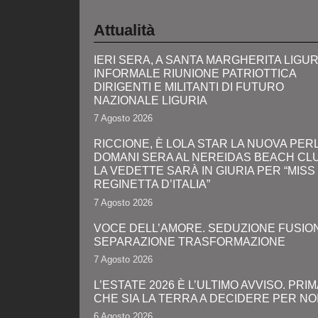
Attualità
IERI SERA, A SANTA MARGHERITA LIGUR
INFORMALE RIUNIONE PATRIOTTICA
DIRIGENTI E MILITANTI DI FUTURO
NAZIONALE LIGURIA
7 Agosto 2026
RICCIONE, È LOLA STAR LA NUOVA PERL
DOMANI SERA AL NEREIDAS BEACH CL
LA VEDETTE SARÀ IN GIURIA PER “MISS
REGINETTA D’ITALIA”
7 Agosto 2026
VOCE DELL’AMORE. SEDUZIONE FUSIO
SEPARAZIONE TRASFORMAZIONE
7 Agosto 2026
L’ESTATE 2026 È L’ULTIMO AVVISO. PRIM
CHE SIA LA TERRA A DECIDERE PER NO
6 Agosto 2026