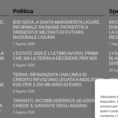
Politica
Spe
E,
IERI SERA, A SANTA MARGHERITA LIGURE,
RIC
INFORMALE RIUNIONE PATRIOTTICA
DOM
DIRIGENTI E MILITANTI DI FUTURO
LA 
NAZIONALE LIGURIA
REG
7 Agosto 2026
7 Ago
A:
L’ESTATE 2026 È L’ULTIMO AVVISO. PRIMA
LYS
UB
CHE SIA LA TERRA A DECIDERE PER NOI
BLA
DIV
6 Agosto 2026
28 Lu
TERNA: RIFINANZIATA UNA LINEA DI
CREDITO REVOLVING LEGATA A INDICATORI
JOH
NE
ESG PER 2,255 MILIARDI DI EURO
PRO
COM
6 Agosto 2026
24 Lu
Utilizziamo 
TARANTO, IACOBBI ADERISCE AD AZIONE E
dispositivo.
A
CHIEDE IL GARANTE DEGLI ANZIANI
RIMI
annunci pers
I
UNA
quali il com
3 Agosto 2026
LUN
consenso o 