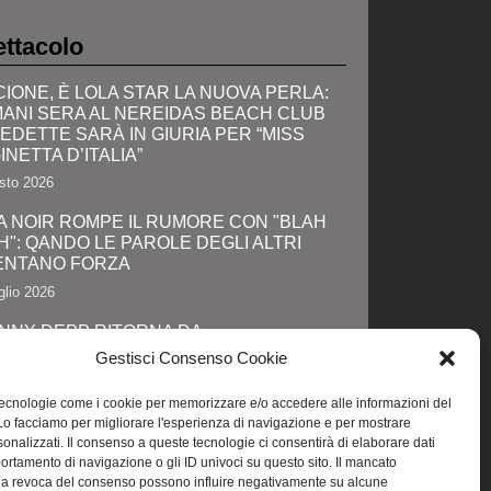
ttacolo
CIONE, È LOLA STAR LA NUOVA PERLA:
ANI SERA AL NEREIDAS BEACH CLUB
VEDETTE SARÀ IN GIURIA PER “MISS
INETTA D’ITALIA”
sto 2026
A NOIR ROMPE IL RUMORE CON "BLAH
H": QANDO LE PAROLE DEGLI ALTRI
ENTANO FORZA
glio 2026
NNY DEPP RITORNA DA
TAGONISTA: IL GRANDE SHOW AL
Gestisci Consenso Cookie
IC-CON E LA SVOLTA DEFINITIVA!
glio 2026
tecnologie come i cookie per memorizzare e/o accedere alle informazioni del
 Lo facciamo per migliorare l'esperienza di navigazione e per mostrare
NI, LOLA STAR “ANTICIPA” IL PRIDE CON
onalizzati. Il consenso a queste tecnologie ci consentirà di elaborare dati
 “PROMENADE” DI SPETTACOLI SUL
portamento di navigazione o gli ID univoci su questo sito. Il mancato
GOMARE DA MAREBELLO A MIRAMARE
la revoca del consenso possono influire negativamente su alcune