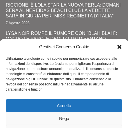
RICCIONE, È LOLA STAR LA NUOVA PERLA: DOMANI
SERA AL NEREIDAS BEACH CLUB LA VEDETTE
SARÀ IN GIURIA PER “MISS REGINETTA D’ITALIA”
7 Agosto 2026
LYSA NOIR ROMPE IL RUMORE CON "BLAH BLAH":
QANDO LE PAROLE DEGLI ALTRI DIVENTANO
FORZA
Gestisci Consenso Cookie
28 Luglio 2026
Utilizziamo tecnologie come i cookie per memorizzare e/o accedere alle
JOHNNY DEPP RITORNA DA PROTAGONISTA: IL
informazioni del dispositivo. Lo facciamo per migliorare l'esperienza di
GRANDE SHOW AL COMIC-CON E LA SVOLTA
navigazione e per mostrare annunci personalizzati. Il consenso a queste
DEFINITIVA!
tecnologie ci consentirà di elaborare dati quali il comportamento di
navigazione o gli ID univoci su questo sito. Il mancato consenso o la
24 Luglio 2026
revoca del consenso possono influire negativamente su alcune
caratteristiche e funzioni.
RIMINI, LOLA STAR “ANTICIPA” IL PRIDE CON UNA
“PROMENADE” DI SPETTACOLI SUL LUNGOMARE DA
MAREBELLO A MIRAMARE
Accetta
24 Luglio 2026
Nega