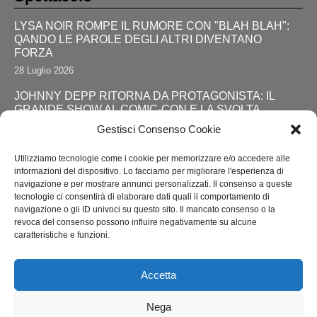
LYSA NOIR ROMPE IL RUMORE CON "BLAH BLAH":
QANDO LE PAROLE DEGLI ALTRI DIVENTANO
FORZA
28 Luglio 2026
JOHNNY DEPP RITORNA DA PROTAGONISTA: IL
GRANDE SHOW AL COMIC-CON E LA SVOLTA
DEFINITIVA!
Gestisci Consenso Cookie
24 Luglio 2026
Utilizziamo tecnologie come i cookie per memorizzare e/o accedere alle
RIMINI, LOLA STAR “ANTICIPA” IL PRIDE CON UNA
informazioni del dispositivo. Lo facciamo per migliorare l'esperienza di
“PROMENADE” DI SPETTACOLI SUL LUNGOMARE DA
navigazione e per mostrare annunci personalizzati. Il consenso a queste
MAREBELLO A MIRAMARE
tecnologie ci consentirà di elaborare dati quali il comportamento di
navigazione o gli ID univoci su questo sito. Il mancato consenso o la
24 Luglio 2026
revoca del consenso possono influire negativamente su alcune
caratteristiche e funzioni.
ROMA ACCENDE I RIFLETTORI SULL'ALTA MODA: IL
ROME FASHION SHOW CELKEBRA TALENTO,
SOSTENIBILITA' E VISIONE INTERNAZIONALE
Accetta
20 Luglio 2026
Nega