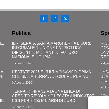
Politica
Spe
E,
IERI SERA, A SANTA MARGHERITA LIGURE,
RIC
INFORMALE RIUNIONE PATRIOTTICA
DOM
DIRIGENTI E MILITANTI DI FUTURO
LA 
NAZIONALE LIGURIA
REG
7 Agosto 2026
7 Ago
A:
L’ESTATE 2026 È L’ULTIMO AVVISO. PRIMA
LYS
UB
CHE SIA LA TERRA A DECIDERE PER NOI
BLA
DIV
6 Agosto 2026
28 Lu
TERNA: RIFINANZIATA UNA LINEA DI
CREDITO REVOLVING LEGATA A INDICATORI
JOH
NE
ESG PER 2,255 MILIARDI DI EURO
PRO
COM
6 Agosto 2026