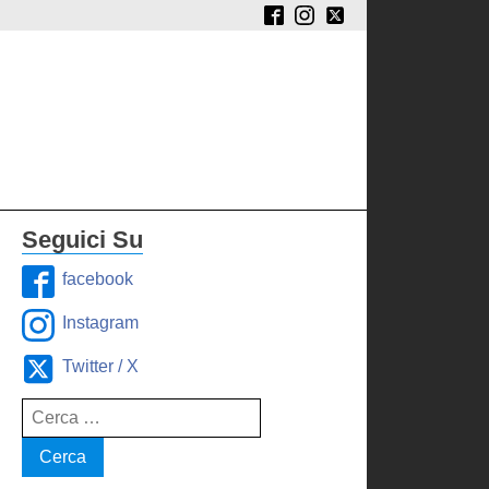
Seguici Su
facebook
Instagram
Twitter / X
Ricerca
per: