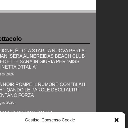
ttacolo
CIONE, È LOLA STAR LA NUOVA PERLA:
ANI SERA AL NEREIDAS BEACH CLUB
VEDETTE SARÀ IN GIURIA PER “MISS
INETTA D’ITALIA”
sto 2026
A NOIR ROMPE IL RUMORE CON "BLAH
H": QANDO LE PAROLE DEGLI ALTRI
ENTANO FORZA
glio 2026
NNY DEPP RITORNA DA
TAGONISTA: IL GRANDE SHOW AL
Gestisci Consenso Cookie
IC-CON E LA SVOLTA DEFINITIVA!