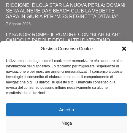
RICCIONE, È LOLA STAR LA NUOVA PERLA: DOMANI
SERA AL NEREIDAS BEACH CLUB LA VEDETTE
SARÀ IN GIURIA PER “MISS REGINETTA D’ITALIA”
7 Agosto 2026
LYSA NOIR ROMPE IL RUMORE CON "BLAH BLAH":
QANDO LE PAROLE DEGLI ALTRI DIVENTANO
FORZA
Gestisci Consenso Cookie
28 Luglio 2026
Utilizziamo tecnologie come i cookie per memorizzare e/o accedere alle
JOHNNY DEPP RITORNA DA PROTAGONISTA: IL
informazioni del dispositivo. Lo facciamo per migliorare l'esperienza di
GRANDE SHOW AL COMIC-CON E LA SVOLTA
navigazione e per mostrare annunci personalizzati. Il consenso a queste
DEFINITIVA!
tecnologie ci consentirà di elaborare dati quali il comportamento di
navigazione o gli ID univoci su questo sito. Il mancato consenso o la
24 Luglio 2026
revoca del consenso possono influire negativamente su alcune
caratteristiche e funzioni.
RIMINI, LOLA STAR “ANTICIPA” IL PRIDE CON UNA
“PROMENADE” DI SPETTACOLI SUL LUNGOMARE DA
MAREBELLO A MIRAMARE
Accetta
24 Luglio 2026
Nega