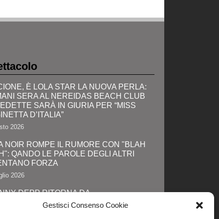
ttacolo
CIONE, È LOLA STAR LA NUOVA PERLA:
ANI SERA AL NEREIDAS BEACH CLUB
VEDETTE SARÀ IN GIURIA PER “MISS
INETTA D’ITALIA”
sto 2026
A NOIR ROMPE IL RUMORE CON "BLAH
H": QANDO LE PAROLE DEGLI ALTRI
ENTANO FORZA
glio 2026
NNY DEPP RITORNA DA
TAGONISTA: IL GRANDE SHOW AL
Gestisci Consenso Cookie
IC-CON E LA SVOLTA DEFINITIVA!