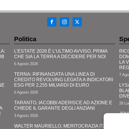
Politica
Spe
A:
L’ESTATE 2026 È L’ULTIMO AVVISO. PRIMA
RIC
UB
CHE SIA LA TERRA A DECIDERE PER NOI
DOM
LA 
6 Agosto 2026
REG
TERNA: RIFINANZIATA UNA LINEA DI
7 Ago
CREDITO REVOLVING LEGATA A INDICATORI
NE
ESG PER 2,255 MILIARDI DI EURO
LYS
BLA
6 Agosto 2026
DIV
TARANTO, IACOBBI ADERISCE AD AZIONE E
28 Lu
A
CHIEDE IL GARANTE DEGLI ANZIANI
I
JOH
3 Agosto 2026
PRO
COM
WALTER MAURIELLO, MERITOCRAZIA ITALIA,