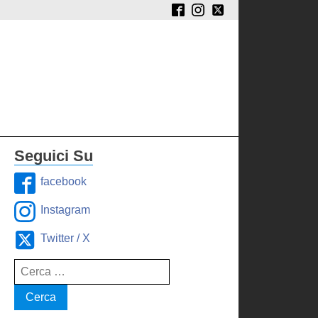
Seguici Su
facebook
Instagram
Twitter / X
Ricerca
per: