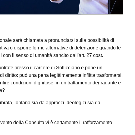
ionale sarà chiamata a pronunciarsi sulla possibilità di
iva o disporre forme alternative di detenzione quando le
i con il senso di umanità sancito dall'art. 27 cost.
scontrate presso il carcere di Sollicciano e pone un
i diritto: può una pena legittimamente inflitta trasformarsi,
antire condizioni dignitose, in un trattamento degradante e
na?
brata, lontana sia da approcci ideologici sia da
tervento della Consulta vi è certamente il rafforzamento