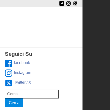
Seguici Su
facebook
Instagram
Twitter / X
Ricerca
per: