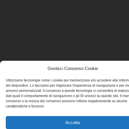
Gestisci Consenso Cookie
Utilizziamo tecnologie come i cookie per memorizzare e/o accedere alle inform
del dispositivo. Lo facciamo per migliorare l'esperienza di navigazione e per m
annunci personalizzati. Il consenso a queste tecnologie ci consentirà di elabor
dati quali il comportamento di navigazione o gli ID univoci su questo sito. Il ma
consenso o la revoca del consenso possono influire negativamente su alcune
caratteristiche e funzioni.
Accetta