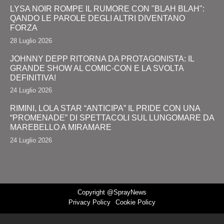
LYSA NOIR ROMPE IL RUMORE CON "BLAH BLAH":
QANDO LE PAROLE DEGLI ALTRI DIVENTANO
FORZA
28 Luglio 2026
JOHNNY DEPP RITORNA DA PROTAGONISTA: IL
GRANDE SHOW AL COMIC-CON E LA SVOLTA
DEFINITIVA!
24 Luglio 2026
RIMINI, LOLA STAR “ANTICIPA” IL PRIDE CON UNA
“PROMENADE” DI SPETTACOLI SUL LUNGOMARE DA
MAREBELLO A MIRAMARE
24 Luglio 2026
Copyright @SprayNews
Privacy Policy
Cookie Policy