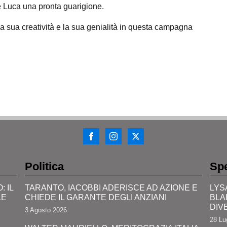
 Luca una pronta guarigione.
a sua creatività e la sua genialità in questa campagna
Politica
Spe
 IL
TARANTO, IACOBBI ADERISCE AD AZIONE E
LYS
LE
CHIEDE IL GARANTE DEGLI ANZIANI
BLA
DIV
3 Agosto 2026
28 Lu