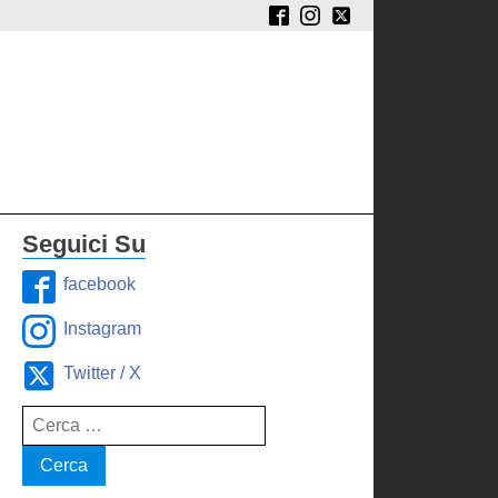
Seguici Su
facebook
Instagram
Twitter / X
Ricerca
per: