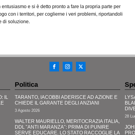
 entusiasmo e si è detto pronto a fare la propria parte per
logo con i territori, per coglierne i veri problemi, riportandoli
e di soluzione.
Politica
Spe
 IL
TARANTO, IACOBBI ADERISCE AD AZIONE E
LYS
LE
CHIEDE IL GARANTE DEGLI ANZIANI
BLA
DIV
3 Agosto 2026
28 Lu
WALTER MAURIELLO, MERITOCRAZIA ITALIA,
DDL "ANTI MARANZA": PRIMA DI PUNIRE
JOH
SERVE EDUCARE. LO STATO RACCOGLIE LA
PRO