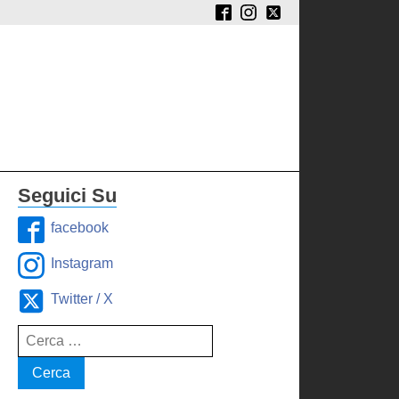
Seguici Su
facebook
Instagram
Twitter / X
Ricerca
per: