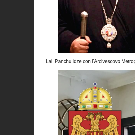
Lali Panchulidze con l'Arcivescovo Metrop