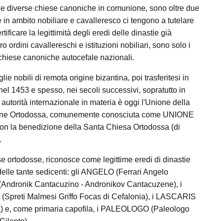
li alle diverse chiese canoniche in comunione, sono oltre due
he in ambito nobiliare e cavalleresco ci tengono a tutelare
rtificare la legittimità degli eredi delle dinastie già
 ordini cavallereschi e istituzioni nobiliari, sono solo i
i chiese canoniche autocefale nazionali.
e nobili di remota origine bizantina, poi trasferitesi in
el 1453 e spesso, nei secoli successivi, sopratutto in
a autorità internazionale in materia è oggi l'Unione della
mene Ortodossa, comunemente conosciuta come UNIONE
on la benedizione della Santa Chiesa Ortodossa (di
.
se ortodosse, riconosce come legittime eredi di dinastie
delle tante sedicenti: gli ANGELO (Ferrari Angelo
Andronik Cantacuzino - Andronikov Cantacuzene), i
preti Malmesi Griffo Focas di Cefalonia), i LASCARIS
) e, come primaria capofila, i PALEOLOGO (Paleologo