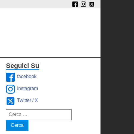
Seguici Su
facebook
Instagram
Twitter / X
Ricerca
per: