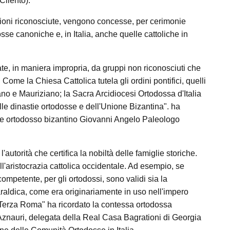
Cilento).
tuzioni riconosciute, vengono concesse, per cerimonie
sse canoniche e, in Italia, anche quelle cattoliche in
te, in maniera impropria, da gruppi non riconosciuti che
Come la Chiesa Cattolica tutela gli ordini pontifici, quelli
no e Mauriziano; la Sacra Arcidiocesi Ortodossa d'Italia
le dinastie ortodosse e dell'Unione Bizantina". ha
ipe ortodosso bizantino Giovanni Angelo Paleologo
autorità che certifica la nobiltà delle famiglie storiche.
ll'aristocrazia cattolica occidentale. Ad esempio, se
ompetente, per gli ortodossi, sono validi sia la
raldica, come era originariamente in uso nell'impero
 Terza Roma" ha ricordato la contessa ortodossa
znauri, delegata della Real Casa Bagrationi di Georgia