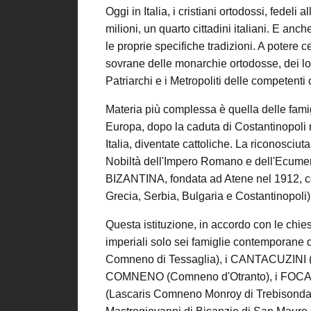
Oggi in Italia, i cristiani ortodossi, fede
milioni, un quarto cittadini italiani. E anc
le proprie specifiche tradizioni. A potere ce
sovrane delle monarchie ortodosse, dei loro
Patriarchi e i Metropoliti delle competent
Materia più complessa è quella delle famigli
Europa, dopo la caduta di Costantinopoli n
Italia, diventate cattoliche. La riconosciut
Nobiltà dell'Impero Romano e dell'Ecu
BIZANTINA, fondata ad Atene nel 1912, c
Grecia, Serbia, Bulgaria e Costantinopoli)
Questa istituzione, in accordo con le chie
imperiali solo sei famiglie contemporane 
Comneno di Tessaglia), i CANTACUZINI (
COMNENO (Comneno d'Otranto), i FOCA (S
(Lascaris Comneno Monroy di Trebisonda