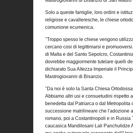
Mastrogiovanni di Bisanzio di San Mauro 
Solo a queste famiglie, loro ordini e isti
religiose e cavalleresche, le chiese ortodo
comunione ecumenica.
"Troppo spesso le chiese vengono utilizza
cercano cosi di legittimarsi e promuoversi. 
di Malta e del Santo Sepolcro, Costantinia
dovrebbe maggiormente tutelare quelli del
dichiarato Sua Altezza Imperiale il Princ
Mastrogiovanni di Bisanzio.
"Da noi è solo la Santa Chiesa Ortodossa l'
Abbiamo altri usi e consuetudini rispetto a
benedetta dal Patriarca o dal Metropolita c
successione matrilineare che l'adozione a
romano, poi a Costantinopoli e in Russia
caucasica Mandilosani Lali Panchulidze A