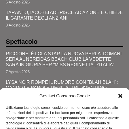
6 Agosto 2026
TARANTO, IACOBBI ADERISCE AD AZIONE E CHIEDE
IL GARANTE DEGLI ANZIANI
3 Agosto 2026
Spettacolo
RICCIONE, È LOLA STAR LA NUOVA PERLA: DOMANI
SERA AL NEREIDAS BEACH CLUB LA VEDETTE
SARÀ IN GIURIA PER “MISS REGINETTA D’ITALIA”
7 Agosto 2026
LYSA NOIR ROMPE IL RUMORE CON "BLAH BLAH":
QANDO LE PAROLE DEGLI ALTRI DIVENTANO
FORZA
Gestisci Consenso Cookie
28 Luglio 2026
Utilizziamo tecnologie come i cookie per memorizzare e/o accedere alle
JOHNNY DEPP RITORNA DA PROTAGONISTA: IL
informazioni del dispositivo. Lo facciamo per migliorare l'esperienza di
GRANDE SHOW AL COMIC-CON E LA SVOLTA
navigazione e per mostrare annunci personalizzati. Il consenso a queste
DEFINITIVA!
tecnologie ci consentirà di elaborare dati quali il comportamento di
navigazione o gli ID univoci su questo sito. Il mancato consenso o la