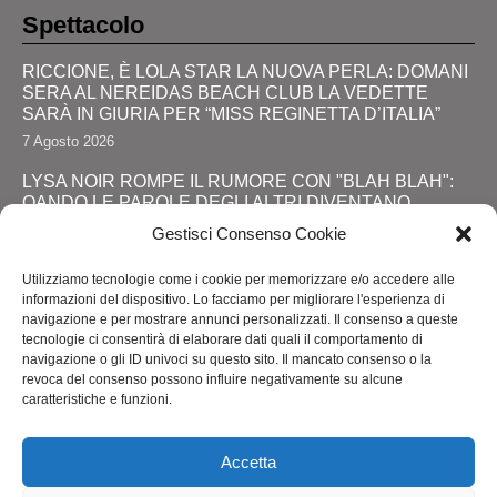
Spettacolo
RICCIONE, È LOLA STAR LA NUOVA PERLA: DOMANI
SERA AL NEREIDAS BEACH CLUB LA VEDETTE
SARÀ IN GIURIA PER “MISS REGINETTA D’ITALIA”
7 Agosto 2026
LYSA NOIR ROMPE IL RUMORE CON "BLAH BLAH":
QANDO LE PAROLE DEGLI ALTRI DIVENTANO
FORZA
Gestisci Consenso Cookie
28 Luglio 2026
Utilizziamo tecnologie come i cookie per memorizzare e/o accedere alle
JOHNNY DEPP RITORNA DA PROTAGONISTA: IL
informazioni del dispositivo. Lo facciamo per migliorare l'esperienza di
GRANDE SHOW AL COMIC-CON E LA SVOLTA
navigazione e per mostrare annunci personalizzati. Il consenso a queste
DEFINITIVA!
tecnologie ci consentirà di elaborare dati quali il comportamento di
navigazione o gli ID univoci su questo sito. Il mancato consenso o la
24 Luglio 2026
revoca del consenso possono influire negativamente su alcune
caratteristiche e funzioni.
RIMINI, LOLA STAR “ANTICIPA” IL PRIDE CON UNA
“PROMENADE” DI SPETTACOLI SUL LUNGOMARE DA
MAREBELLO A MIRAMARE
Accetta
24 Luglio 2026