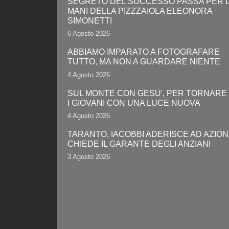
SEGRETO DEL SUCCESSO PASSA PER 
MANI DELLA PIZZZAIOLA ELEONORA
SIMONETTI
6 Agosto 2026
ABBIAMO IMPARATO A FOTOGRAFARE
TUTTO, MA NON A GUARDARE NIENTE
4 Agosto 2026
SUL MONTE CON GESU', PER TORNARE
I GIOVANI CON UNA LUCE NUOVA
4 Agosto 2026
TARANTO, IACOBBI ADERISCE AD AZION
CHIEDE IL GARANTE DEGLI ANZIANI
3 Agosto 2026