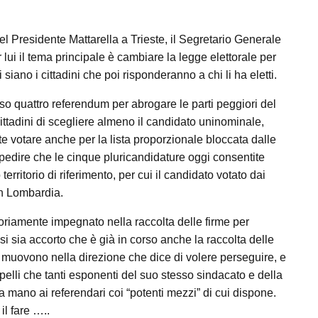
Presidente Mattarella a Trieste, il Segretario Generale
lui il tema principale è cambiare la legge elettorale per
iano i cittadini che poi risponderanno a chi li ha eletti.
o quattro referendum per abrogare le parti peggiori del
 cittadini di scegliere almeno il candidato uninominale,
 votare anche per la lista proporzionale bloccata dalle
impedire che le cinque pluricandidature oggi consentite
rritorio di riferimento, per cui il candidato votato dai
 in Lombardia.
oriamente impegnato nella raccolta delle firme per
si sia accorto che è già in corso anche la raccolta delle
i muovono nella direzione che dice di volere perseguire, e
pelli che tanti esponenti del suo stesso sindacato e della
na mano ai referendari coi “potenti mezzi” di cui dispone.
il fare …..