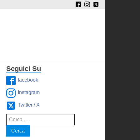
Seguici Su
facebook
Instagram
Twitter / X
Ricerca
per: