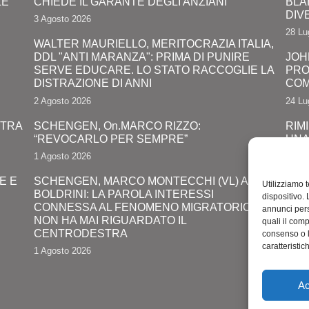
LE
CHIEDE IL GARANTE DEGLI ANZIANI
BLA
DIV
3 Agosto 2026
28 Lu
WALTER MAURIELLO, MERITOCRAZIA ITALIA,
DDL "ANTI MARANZA": PRIMA DI PUNIRE
JOH
SERVE EDUCARE. LO STATO RACCOGLIE LA
PRO
DISTRAZIONE DI ANNI
COM
2 Agosto 2026
24 Lu
 TRA
SCHENGEN, On.MARCO RIZZO:
RIMI
“REVOCARLO PER SEMPRE”
UNA
LUN
1 Agosto 2026
24 Lu
E E
SCHENGEN, MARCO MONTECCHI (VL) A
Utilizziamo 
BOLDRINI: LA PAROLA INTERESSI
ROM
dispositivo.
CONNESSA AL FENOMENO MIGRATORIO
MOD
annunci pers
NON HA MAI RIGUARDATO IL
TAL
quali il com
CENTRODESTRA
INT
consenso o 
caratteristic
1 Agosto 2026
20 Lu
Ac