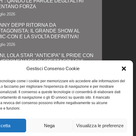
H": QANDO LE PAROLE DEGLI ALTRI
ENTANO FORZA
glio 2026
NNY DEPP RITORNA DA
TAGONISTA: IL GRANDE SHOW AL
IC-CON E LA SVOLTA DEFINITIVA!
glio 2026
NI, LOLA STAR “ANTICIPA” IL PRIDE CON
 “PROMENADE” DI SPETTACOLI SUL
GOMARE DA MAREBELLO A MIRAMARE
Gestisci Consenso Cookie
glio 2026
tecnologie come i cookie per memorizzare e/o accedere alle informazioni del
A ACCENDE I RIFLETTORI SULL'ALTA
 Lo facciamo per migliorare l'esperienza di navigazione e per mostrare
A: IL ROME FASHION SHOW CELKEBRA
onalizzati. Il consenso a queste tecnologie ci consentirà di elaborare dati
ENTO, SOSTENIBILITA' E VISIONE
portamento di navigazione o gli ID univoci su questo sito. Il mancato
ERNAZIONALE
la revoca del consenso possono influire negativamente su alcune
he e funzioni.
glio 2026
cetta
Nega
Visualizza le preferenze