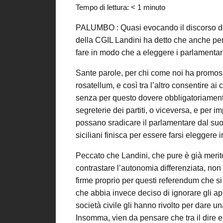
Tempo di lettura:
< 1
minuto
PALUMBO : Quasi evocando il discorso del 
della CGIL Landini ha detto che anche per 
fare in modo che a eleggere i parlamentari s
Sante parole, per chi come noi ha promoss
rosatellum, e così tra l’altro consentire ai
senza per questo dovere obbligatoriamente
segreterie dei partiti, o viceversa, e per 
possano sradicare il parlamentare dal suo te
siciliani finisca per essere farsi eleggere
Peccato che Landini, che pure è già merit
contrastare l’autonomia differenziata, non 
firme proprio per questi referendum che s
che abbia invece deciso di ignorare gli ap
società civile gli hanno rivolto per dare u
Insomma, vien da pensare che tra il dire e 