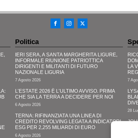
Politica
Spe
E,
IERI SERA, A SANTA MARGHERITA LIGURE,
RIC
INFORMALE RIUNIONE PATRIOTTICA
DOM
DIRIGENTI E MILITANTI DI FUTURO
LA 
NAZIONALE LIGURIA
REG
7 Agosto 2026
7 Ago
A:
L’ESTATE 2026 È L’ULTIMO AVVISO. PRIMA
LYS
UB
CHE SIA LA TERRA A DECIDERE PER NOI
BLA
DIV
6 Agosto 2026
28 Lu
TERNA: RIFINANZIATA UNA LINEA DI
CREDITO REVOLVING LEGATA A INDICATORI
JOH
NE
ESG PER 2,255 MILIARDI DI EURO
PRO
COM
6 Agosto 2026