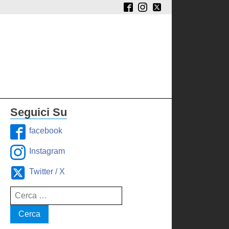
Seguici Su
facebook
Instagram
Twitter / X
Ricerca
per: