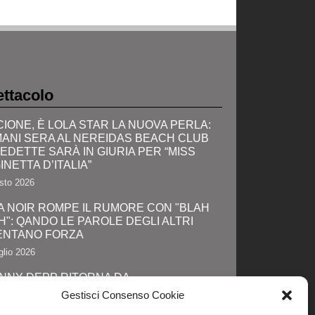
ttacolo
CIONE, È LOLA STAR LA NUOVA PERLA:
ANI SERA AL NEREIDAS BEACH CLUB
VEDETTE SARÀ IN GIURIA PER “MISS
INETTA D’ITALIA”
sto 2026
A NOIR ROMPE IL RUMORE CON "BLAH
H": QANDO LE PAROLE DEGLI ALTRI
ENTANO FORZA
glio 2026
NNY DEPP RITORNA DA
TAGONISTA: IL GRANDE SHOW AL
Gestisci Consenso Cookie
IC-CON E LA SVOLTA DEFINITIVA!