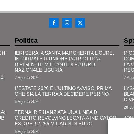
Politica
Spe
CHI
IERI SERA, A SANTA MARGHERITA LIGURE,
RIC
INFORMALE RIUNIONE PATRIOTTICA
DOM
DIRIGENTI E MILITANTI DI FUTURO
LA 
NAZIONALE LIGURIA
REG
E,
7 Agosto 2026
7 Ago
L’ESTATE 2026 È L’ULTIMO AVVISO. PRIMA
LYS
CHE SIA LA TERRA A DECIDERE PER NOI
BLA
DIV
6 Agosto 2026
28 Lu
A:
TERNA: RIFINANZIATA UNA LINEA DI
UB
CREDITO REVOLVING LEGATA A INDICATORI
JOH
ESG PER 2,255 MILIARDI DI EURO
PRO
COM
6 Agosto 2026