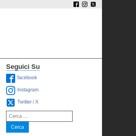
Seguici Su
facebook
Instagram
Twitter / X
Ricerca
per: