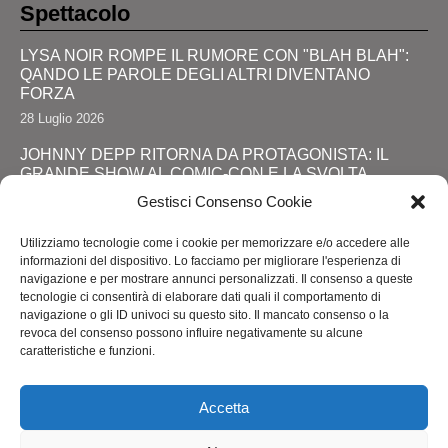
Spettacolo
LYSA NOIR ROMPE IL RUMORE CON "BLAH BLAH":
QANDO LE PAROLE DEGLI ALTRI DIVENTANO
FORZA
28 Luglio 2026
JOHNNY DEPP RITORNA DA PROTAGONISTA: IL
GRANDE SHOW AL COMIC-CON E LA SVOLTA
DEFINITIVA!
Gestisci Consenso Cookie
24 Luglio 2026
Utilizziamo tecnologie come i cookie per memorizzare e/o accedere alle
RIMINI, LOLA STAR “ANTICIPA” IL PRIDE CON UNA
informazioni del dispositivo. Lo facciamo per migliorare l'esperienza di
“PROMENADE” DI SPETTACOLI SUL LUNGOMARE DA
navigazione e per mostrare annunci personalizzati. Il consenso a queste
MAREBELLO A MIRAMARE
tecnologie ci consentirà di elaborare dati quali il comportamento di
navigazione o gli ID univoci su questo sito. Il mancato consenso o la
24 Luglio 2026
revoca del consenso possono influire negativamente su alcune
caratteristiche e funzioni.
ROMA ACCENDE I RIFLETTORI SULL'ALTA MODA: IL
ROME FASHION SHOW CELKEBRA TALENTO,
SOSTENIBILITA' E VISIONE INTERNAZIONALE
Accetta
20 Luglio 2026