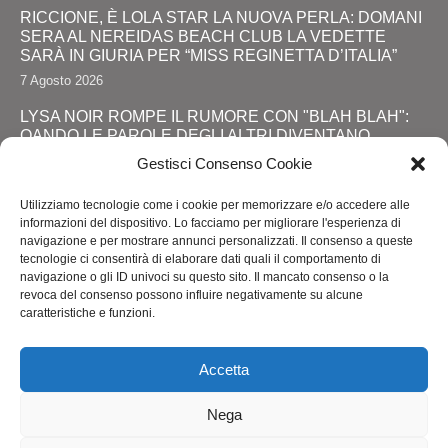
RICCIONE, È LOLA STAR LA NUOVA PERLA: DOMANI
SERA AL NEREIDAS BEACH CLUB LA VEDETTE
SARÀ IN GIURIA PER “MISS REGINETTA D’ITALIA”
7 Agosto 2026
LYSA NOIR ROMPE IL RUMORE CON "BLAH BLAH":
QANDO LE PAROLE DEGLI ALTRI DIVENTANO
FORZA
Gestisci Consenso Cookie
28 Luglio 2026
Utilizziamo tecnologie come i cookie per memorizzare e/o accedere alle
JOHNNY DEPP RITORNA DA PROTAGONISTA: IL
informazioni del dispositivo. Lo facciamo per migliorare l'esperienza di
GRANDE SHOW AL COMIC-CON E LA SVOLTA
navigazione e per mostrare annunci personalizzati. Il consenso a queste
DEFINITIVA!
tecnologie ci consentirà di elaborare dati quali il comportamento di
navigazione o gli ID univoci su questo sito. Il mancato consenso o la
24 Luglio 2026
revoca del consenso possono influire negativamente su alcune
caratteristiche e funzioni.
RIMINI, LOLA STAR “ANTICIPA” IL PRIDE CON UNA
“PROMENADE” DI SPETTACOLI SUL LUNGOMARE DA
MAREBELLO A MIRAMARE
Accetta
24 Luglio 2026
Nega