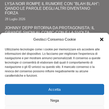
LYSA NOIR ROMPE IL RUMORE CON "BLAH BLAH":
QANDO LE PAROLE DEGLI ALTRI DIVENTANO
FORZA
28 Luglio 2026
JOHNNY DEPP RITORNA DA PROTAGONISTA: IL
GRANDE SHOW AL COMIC-CON E LA SVOLTA
DEFINITIVA!
Gestisci Consenso Cookie
24 Luglio 2026
Utilizziamo tecnologie come i cookie per memorizzare e/o accedere alle
RIMINI, LOLA STAR “ANTICIPA” IL PRIDE CON UNA
informazioni del dispositivo. Lo facciamo per migliorare l'esperienza di
“PROMENADE” DI SPETTACOLI SUL LUNGOMARE DA
navigazione e per mostrare annunci personalizzati. Il consenso a queste
MAREBELLO A MIRAMARE
tecnologie ci consentirà di elaborare dati quali il comportamento di
navigazione o gli ID univoci su questo sito. Il mancato consenso o la
24 Luglio 2026
revoca del consenso possono influire negativamente su alcune
caratteristiche e funzioni.
ROMA ACCENDE I RIFLETTORI SULL'ALTA MODA: IL
ROME FASHION SHOW CELKEBRA TALENTO,
SOSTENIBILITA' E VISIONE INTERNAZIONALE
Accetta
20 Luglio 2026
Nega