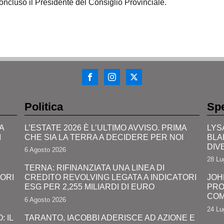
 concluso il Presidente del Consiglio Provinciale.
Politica
Spe
A
L’ESTATE 2026 È L’ULTIMO AVVISO. PRIMA
LYS
I
CHE SIA LA TERRA A DECIDERE PER NOI
BLA
DIV
6 Agosto 2026
28 Lu
TERNA: RIFINANZIATA UNA LINEA DI
TORI
CREDITO REVOLVING LEGATA A INDICATORI
JOH
ESG PER 2,255 MILIARDI DI EURO
PRO
COM
6 Agosto 2026
24 Lu
 IL
TARANTO, IACOBBI ADERISCE AD AZIONE E