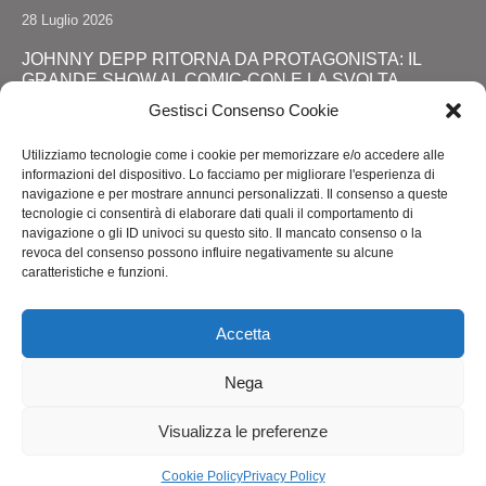
28 Luglio 2026
JOHNNY DEPP RITORNA DA PROTAGONISTA: IL
GRANDE SHOW AL COMIC-CON E LA SVOLTA
DEFINITIVA!
Gestisci Consenso Cookie
24 Luglio 2026
Utilizziamo tecnologie come i cookie per memorizzare e/o accedere alle
RIMINI, LOLA STAR “ANTICIPA” IL PRIDE CON UNA
informazioni del dispositivo. Lo facciamo per migliorare l'esperienza di
“PROMENADE” DI SPETTACOLI SUL LUNGOMARE DA
navigazione e per mostrare annunci personalizzati. Il consenso a queste
MAREBELLO A MIRAMARE
tecnologie ci consentirà di elaborare dati quali il comportamento di
navigazione o gli ID univoci su questo sito. Il mancato consenso o la
24 Luglio 2026
revoca del consenso possono influire negativamente su alcune
caratteristiche e funzioni.
ROMA ACCENDE I RIFLETTORI SULL'ALTA MODA: IL
ROME FASHION SHOW CELKEBRA TALENTO,
SOSTENIBILITA' E VISIONE INTERNAZIONALE
Accetta
20 Luglio 2026
Nega
Visualizza le preferenze
Copyright @SprayNews
Cookie Policy
Privacy Policy
Privacy Policy
Cookie Policy