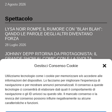
2 Agosto 2026
Spettacolo
LYSA NOIR ROMPE IL RUMORE CON "BLAH BLAH":
QANDO LE PAROLE DEGLI ALTRI DIVENTANO
FORZA
28 Luglio 2026
JOHNNY DEPP RITORNA DA PROTAGONISTA: IL
GRANDE SHOW AL COMIC-CON E LA SVOLTA
DEFINITIVA!
Gestisci Consenso Cookie
24 Luglio 2026
Utilizziamo tecnologie come i cookie per memorizzare e/o accedere alle
RIMINI, LOLA STAR “ANTICIPA” IL PRIDE CON UNA
informazioni del dispositivo. Lo facciamo per migliorare l'esperienza di
“PROMENADE” DI SPETTACOLI SUL LUNGOMARE DA
navigazione e per mostrare annunci personalizzati. Il consenso a queste
MAREBELLO A MIRAMARE
tecnologie ci consentirà di elaborare dati quali il comportamento di
navigazione o gli ID univoci su questo sito. Il mancato consenso o la
24 Luglio 2026
revoca del consenso possono influire negativamente su alcune
caratteristiche e funzioni.
ROMA ACCENDE I RIFLETTORI SULL'ALTA MODA: IL
ROME FASHION SHOW CELKEBRA TALENTO,