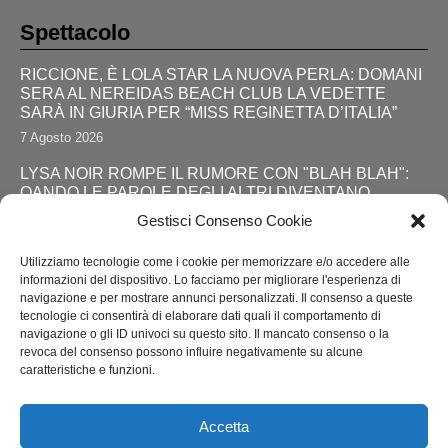
Spettacolo
RICCIONE, È LOLA STAR LA NUOVA PERLA: DOMANI
SERA AL NEREIDAS BEACH CLUB LA VEDETTE
SARÀ IN GIURIA PER “MISS REGINETTA D’ITALIA”
7 Agosto 2026
LYSA NOIR ROMPE IL RUMORE CON "BLAH BLAH":
QANDO LE PAROLE DEGLI ALTRI DIVENTANO
FORZA
Gestisci Consenso Cookie
28 Luglio 2026
Utilizziamo tecnologie come i cookie per memorizzare e/o accedere alle
JOHNNY DEPP RITORNA DA PROTAGONISTA: IL
informazioni del dispositivo. Lo facciamo per migliorare l'esperienza di
GRANDE SHOW AL COMIC-CON E LA SVOLTA
navigazione e per mostrare annunci personalizzati. Il consenso a queste
DEFINITIVA!
tecnologie ci consentirà di elaborare dati quali il comportamento di
navigazione o gli ID univoci su questo sito. Il mancato consenso o la
24 Luglio 2026
revoca del consenso possono influire negativamente su alcune
caratteristiche e funzioni.
RIMINI, LOLA STAR “ANTICIPA” IL PRIDE CON UNA
“PROMENADE” DI SPETTACOLI SUL LUNGOMARE DA
MAREBELLO A MIRAMARE
Accetta
24 Luglio 2026