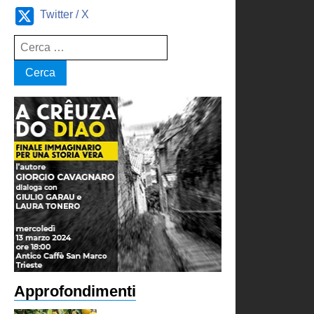
Twitter / X
Ricerca
per:
Approfondimenti