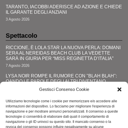
TARANTO, IACOBBI ADERISCE AD AZIONE E CHIEDE
IL GARANTE DEGLI ANZIANI
3 Agosto 2026
Spettacolo
RICCIONE, È LOLA STAR LA NUOVA PERLA: DOMANI
SERA AL NEREIDAS BEACH CLUB LA VEDETTE
SARÀ IN GIURIA PER “MISS REGINETTA D’ITALIA”
7 Agosto 2026
LYSA NOIR ROMPE IL RUMORE CON "BLAH BLAH":
QANDO LE PAROLE DEGLI ALTRI DIVENTANO
FORZA
Gestisci Consenso Cookie
28 Luglio 2026
Utilizziamo tecnologie come i cookie per memorizzare e/o accedere alle
JOHNNY DEPP RITORNA DA PROTAGONISTA: IL
informazioni del dispositivo. Lo facciamo per migliorare l'esperienza di
GRANDE SHOW AL COMIC-CON E LA SVOLTA
navigazione e per mostrare annunci personalizzati. Il consenso a queste
DEFINITIVA!
tecnologie ci consentirà di elaborare dati quali il comportamento di
navigazione o gli ID univoci su questo sito. Il mancato consenso o la
24 Luglio 2026
revoca del consenso possono influire negativamente su alcune