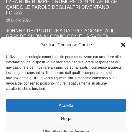
LYSA NOIR ROMPE IL RUMORE CON "BLAH BLAH":
QANDO LE PAROLE DEGLI ALTRI DIVENTANO
FORZA
28 Luglio 2026
JOHNNY DEPP RITORNA DA PROTAGONISTA: IL
GRANDE SHOW AL COMIC-CON E LA SVOLTA
DEFINITIVA!
Gestisci Consenso Cookie
24 Luglio 2026
Utilizziamo tecnologie come i cookie per memorizzare e/o accedere alle
RIMINI, LOLA STAR “ANTICIPA” IL PRIDE CON UNA
informazioni del dispositivo. Lo facciamo per migliorare l'esperienza di
“PROMENADE” DI SPETTACOLI SUL LUNGOMARE DA
navigazione e per mostrare annunci personalizzati. Il consenso a queste
MAREBELLO A MIRAMARE
tecnologie ci consentirà di elaborare dati quali il comportamento di
navigazione o gli ID univoci su questo sito. Il mancato consenso o la
24 Luglio 2026
revoca del consenso possono influire negativamente su alcune
caratteristiche e funzioni.
ROMA ACCENDE I RIFLETTORI SULL'ALTA MODA: IL
ROME FASHION SHOW CELKEBRA TALENTO,
SOSTENIBILITA' E VISIONE INTERNAZIONALE
Accetta
20 Luglio 2026
Nega
Visualizza le preferenze