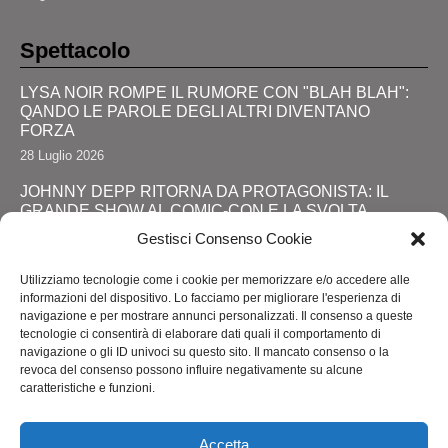
Spettacolo
LYSA NOIR ROMPE IL RUMORE CON "BLAH BLAH":
QANDO LE PAROLE DEGLI ALTRI DIVENTANO
FORZA
28 Luglio 2026
JOHNNY DEPP RITORNA DA PROTAGONISTA: IL
GRANDE SHOW AL COMIC-CON E LA SVOLTA
DEFINITIVA!
Gestisci Consenso Cookie
24 Luglio 2026
Utilizziamo tecnologie come i cookie per memorizzare e/o accedere alle
RIMINI, LOLA STAR “ANTICIPA” IL PRIDE CON UNA
informazioni del dispositivo. Lo facciamo per migliorare l'esperienza di
“PROMENADE” DI SPETTACOLI SUL LUNGOMARE DA
navigazione e per mostrare annunci personalizzati. Il consenso a queste
MAREBELLO A MIRAMARE
tecnologie ci consentirà di elaborare dati quali il comportamento di
navigazione o gli ID univoci su questo sito. Il mancato consenso o la
24 Luglio 2026
revoca del consenso possono influire negativamente su alcune
caratteristiche e funzioni.
ROMA ACCENDE I RIFLETTORI SULL'ALTA MODA: IL
ROME FASHION SHOW CELKEBRA TALENTO,
SOSTENIBILITA' E VISIONE INTERNAZIONALE
Accetta