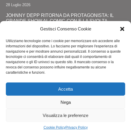
28 Luglio 2026
JOHNNY DEPP RITORNA DA PROTAGONISTA: IL
GRANDE SHOW AL COMIC-CON E LA SVOLTA
DEFINITIVA!
Gestisci Consenso Cookie
24 Luglio 2026
Utilizziamo tecnologie come i cookie per memorizzare e/o accedere alle
RIMINI, LOLA STAR “ANTICIPA” IL PRIDE CON UNA
informazioni del dispositivo. Lo facciamo per migliorare l'esperienza di
“PROMENADE” DI SPETTACOLI SUL LUNGOMARE DA
navigazione e per mostrare annunci personalizzati. Il consenso a queste
MAREBELLO A MIRAMARE
tecnologie ci consentirà di elaborare dati quali il comportamento di
navigazione o gli ID univoci su questo sito. Il mancato consenso o la
24 Luglio 2026
revoca del consenso possono influire negativamente su alcune
caratteristiche e funzioni.
ROMA ACCENDE I RIFLETTORI SULL'ALTA MODA: IL
ROME FASHION SHOW CELKEBRA TALENTO,
SOSTENIBILITA' E VISIONE INTERNAZIONALE
Accetta
20 Luglio 2026
Nega
Visualizza le preferenze
Copyright @SprayNews
Cookie Policy
Privacy Policy
Privacy Policy
Cookie Policy