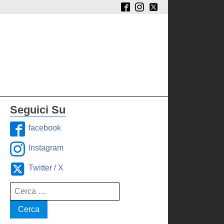
Seguici Su
facebook
Instagram
Twitter / X
Ricerca
per: