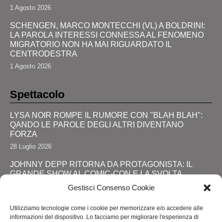
1 Agosto 2026
SCHENGEN, MARCO MONTECCHI (VL) A BOLDRINI:
LA PAROLA INTERESSI CONNESSA AL FENOMENO
MIGRATORIO NON HA MAI RIGUARDATO IL
CENTRODESTRA
1 Agosto 2026
Spettacolo
LYSA NOIR ROMPE IL RUMORE CON "BLAH BLAH":
QANDO LE PAROLE DEGLI ALTRI DIVENTANO
FORZA
28 Luglio 2026
JOHNNY DEPP RITORNA DA PROTAGONISTA: IL
GRANDE SHOW AL COMIC-CON E LA SVOLTA
DEFINITIVA!
Gestisci Consenso Cookie
24 Luglio 2026
Utilizziamo tecnologie come i cookie per memorizzare e/o accedere alle
RIMINI, LOLA STAR “ANTICIPA” IL PRIDE CON UNA
informazioni del dispositivo. Lo facciamo per migliorare l'esperienza di