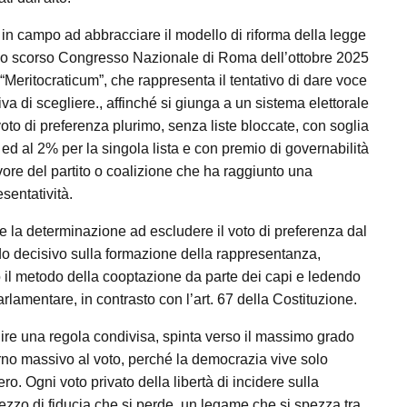
titi in campo ad abbracciare il modello di riforma della legge
llo scorso Congresso Nazionale di Roma dell’ottobre 2025
i “Meritocraticum”, che rappresenta il tentativo di dare voce
iva di scegliere., affinché si giunga a un sistema elettorale
to di preferenza plurimo, senza liste bloccate, con soglia
ed al 2% per la singola lista e con premio di governabilità
avore del partito o coalizione che ha raggiunto una
sentatività.
la determinazione ad escludere il voto di preferenza dal
o decisivo sulla formazione della rappresentanza,
do il metodo della cooptazione da parte dei capi e ledendo
rlamentare, in contrasto con l’art. 67 della Costituzione.
ire una regola condivisa, spinta verso il massimo grado
torno massivo al voto, perché la democrazia vive solo
o. Ogni voto privato della libertà di incidere sulla
ezzo di fiducia che si perde, un legame che si spezza tra