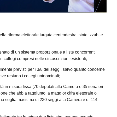
la riforma elettorale targata centrodestra, sintetizzabile
enato di un sistema proporzionale a liste concorrenti
 in collegi compresi nelle circoscrizioni esistenti;
almente previsti per i 3/8 dei seggi, salvo quanto concerne
dove restano i collegi uninominali;
ità in misura fissa (70 deputati alla Camera e 35 senatori
lizione che abbia raggiunto la maggior cifra elettorale o
 una soglia massima di 230 seggi alla Camera e di 114
llottaggio tra le prime due liste che, pur non avendo