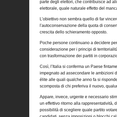
parte degli elettori, che contribuisce ad a
elettorale, quale naturale effetto del manc
L’obiettivo non sembra quello di far vincer
l'autoconservazione della quota di consen
crescita dello schieramento opposto.
Poche persone continuano a decidere per tu
considerazione per i principi di territoria
con trasformazione dei partiti in corporazi
Così, l’Italia si conferma un Paese fintam
impegnato ad assecondare le ambizioni di 
élite alle quali qualche anno fa si rispo
scomposta di chi preferiva il nuovo, qual
Appare, invece, urgente e necessario stim
un effettivo ritorno alla rappresentatività,
possibilità di scegliere quale partito votar
candidati, senza imposizioni o blocchi calat