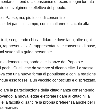
limentare il trend di astensionismo record in ogni tornata
ato coinvolgimento effettivo del popolo.
e il Paese, ma, piuttosto, di consentire
so dei partiti in campo, con simultaneo ostacolo alla
tti, scegliendo chi candidare e dove farlo, oltre ogni
lità, rappresentatività, rappresentanza e consenso di base,
oni settoriali a guida personale.
ente democratico, sordo alle istanze del Popolo e
pochi. Quelli che da sempre si dicono élite. Le stesse
ndeva con una nuova forma di populismo e con la reazione
unque esso fosse, a un vecchio conosciuto e disprezzato.
olare la partecipazione della cittadinanza consentendo
 dovendo la nuova legge elettorale ridare ai cittadini la
e e la facoltà di sancire la propria preferenza anche per i
i dall'alto.