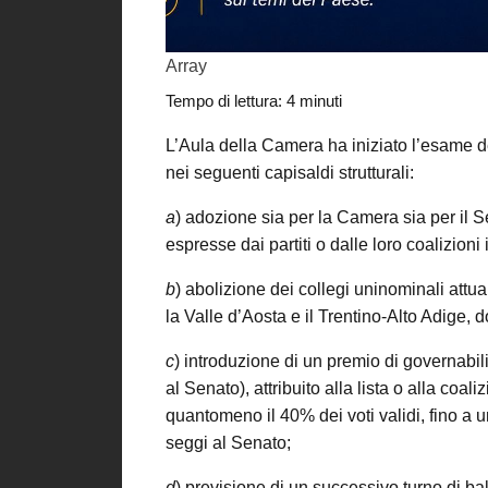
Array
Tempo di lettura:
4
minuti
L’Aula della Camera ha iniziato l’esame del
nei seguenti capisaldi strutturali:
a
) adozione sia per la Camera sia per il S
espresse dai partiti o dalle loro coalizioni
b
) abolizione dei collegi uninominali attu
la Valle d’Aosta e il Trentino-Alto Adige, 
c
) introduzione di un premio di governabil
al Senato), attribuito alla lista o alla coa
quantomeno il 40% dei voti validi, fino a
seggi al Senato;
d
) previsione di un successivo turno di ba