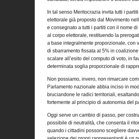
In tal senso Meritocrazia invita tutti i par
elettorale già proposto dal Movimento ne
e consegnato a tutti i partiti con il nome d
al corpo elettorale, restituendo la prerogat
a base integralmente proporzionale, con vo
di sbarramento fissata al 5% in coalizione 
scalare all’esito del computo di voto, in f
determinata soglia proporzionale di rappre
Non possiamo, invero, non rimarcare come 
Parlamento nazionale abbia inciso in mod
bruciandone le radici territoriali, esaltan
fortemente al principio di autonomia del pa
Oggi serve un cambio di passo, per costru
possibile di neutralità, che consenta il ri
quando i cittadini possono scegliere davver
selezione dei propri rappresentanti è un p