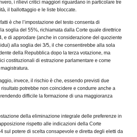
vero, i rilievi critici maggiori riguardano in particolare tre
à, il ballottaggio e le liste bloccate.
nfatti è che l’impostazione del testo consenta di
lla soglia del 55%, richiamata dalla Corte quale direttrice
14, e di approdare (anche in considerazione del quoziente
sidui) alla soglia dei 3/5, il che consentirebbe alla sola
idente della Repubblica dopo la terza votazione, ma
dici costituzionali di estrazione parlamentare e come
 magistratura.
ggio, invece, il rischio è che, essendo previsti due
il risultato potrebbe non coincidere e condurre anche a
, rendendo difficile la formazione di una maggioranza
ostazione della eliminazione integrale delle preferenze in
rapposizione rispetto alle indicazioni della Corte
 sul potere di scelta consapevole e diretta degli eletti da