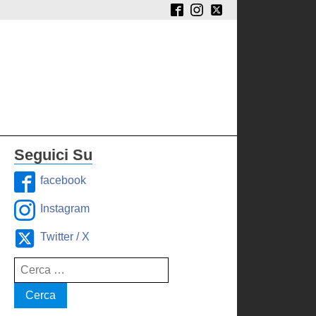
Seguici Su
facebook
Instagram
Twitter / X
Ricerca
per: