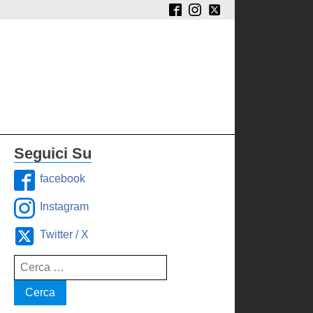
Seguici Su
facebook
Instagram
Twitter / X
Ricerca
per: