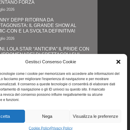
ENTANO FORZA
glio 2026
NNY DEPP RITORNA DA
TAGONISTA: IL GRANDE SHOW AL
IC-CON E LA SVOLTA DEFINITIVA!
glio 2026
NI, LOLA STAR “ANTICIPA” IL PRIDE CON
 “PROMENADE” DI SPETTACOLI SUL
GOMARE DA MAREBELLO A MIRAMARE
Gestisci Consenso Cookie
glio 2026
tecnologie come i cookie per memorizzare e/o accedere alle informazioni del
A ACCENDE I RIFLETTORI SULL'ALTA
 Lo facciamo per migliorare l'esperienza di navigazione e per mostrare
A: IL ROME FASHION SHOW CELKEBRA
onalizzati. Il consenso a queste tecnologie ci consentirà di elaborare dati
ENTO, SOSTENIBILITA' E VISIONE
portamento di navigazione o gli ID univoci su questo sito. Il mancato
ERNAZIONALE
la revoca del consenso possono influire negativamente su alcune
he e funzioni.
glio 2026
cetta
Nega
Visualizza le preferenze
Cookie Policy
Privacy Policy