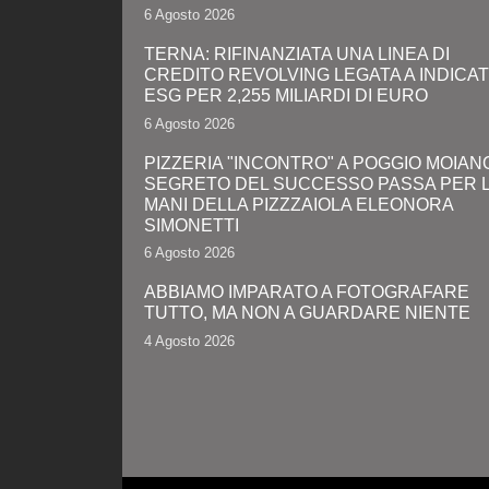
6 Agosto 2026
TERNA: RIFINANZIATA UNA LINEA DI
CREDITO REVOLVING LEGATA A INDICA
ESG PER 2,255 MILIARDI DI EURO
6 Agosto 2026
PIZZERIA "INCONTRO" A POGGIO MOIANO:
SEGRETO DEL SUCCESSO PASSA PER 
MANI DELLA PIZZZAIOLA ELEONORA
SIMONETTI
6 Agosto 2026
ABBIAMO IMPARATO A FOTOGRAFARE
TUTTO, MA NON A GUARDARE NIENTE
4 Agosto 2026