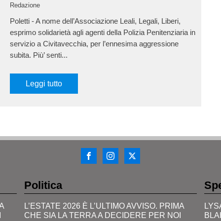
Redazione
Poletti - A nome dell’Associazione Leali, Legali, Liberi,
esprimo solidarietà agli agenti della Polizia Penitenziaria in
servizio a Civitavecchia, per l’ennesima aggressione
subita. Più’ senti...
Leggi tutto
Politica
Spe
A
L’ESTATE 2026 È L’ULTIMO AVVISO. PRIMA
LYS
I
CHE SIA LA TERRA A DECIDERE PER NOI
BLA