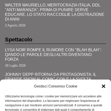
WALTER MAURIELLO, MERITOCRAZIA ITALIA, DDL
"ANTI MARANZA": PRIMA DI PUNIRE SERVE
EDUCARE. LO STATO RACCOGLIE LA DISTRAZIONE
DI ANNI
2 Agosto 2026
Spettacolo
LYSA NOIR ROMPE IL RUMORE CON "BLAH BLAH":
QANDO LE PAROLE DEGLI ALTRI DIVENTANO
FORZA
28 Luglio 2026
JOHNNY DEPP RITORNA DA PROTAGONISTA: IL
GRANDE SHOW AL COMIC-CON E LA SVOLTA
DEFINITIVA!
Gestisci Consenso Cookie
24 Luglio 2026
Utilizziamo tecnologie come i cookie per memorizzare e/o accedere alle
RIMINI, LOLA STAR “ANTICIPA” IL PRIDE CON UNA
informazioni del dispositivo. Lo facciamo per migliorare l'esperienza di
“PROMENADE” DI SPETTACOLI SUL LUNGOMARE DA
navigazione e per mostrare annunci personalizzati. Il consenso a queste
MAREBELLO A MIRAMARE
tecnologie ci consentirà di elaborare dati quali il comportamento di