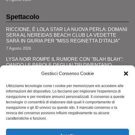
Spettacolo
RICCIONE, È LOLA STAR LA NUOVA PERLA: DOMANI
SERA AL NEREIDAS BEACH CLUB LA VEDETTE
SARÀ IN GIURIA PER “MISS REGINETTA D’ITALIA”
7 Agosto 2026
LYSA NOIR ROMPE IL RUMORE CON "BLAH BLAH":
QANDO LE PAROLE DEGLI ALTRI DIVENTANO
FORZA
Gestisci Consenso Cookie
28 Luglio 2026
Utilizziamo tecnologie come i cookie per memorizzare e/o accedere alle
JOHNNY DEPP RITORNA DA PROTAGONISTA: IL
informazioni del dispositivo. Lo facciamo per migliorare l'esperienza di
GRANDE SHOW AL COMIC-CON E LA SVOLTA
navigazione e per mostrare annunci personalizzati. Il consenso a queste
DEFINITIVA!
tecnologie ci consentirà di elaborare dati quali il comportamento di
navigazione o gli ID univoci su questo sito. Il mancato consenso o la
24 Luglio 2026
revoca del consenso possono influire negativamente su alcune
caratteristiche e funzioni.
RIMINI, LOLA STAR “ANTICIPA” IL PRIDE CON UNA
“PROMENADE” DI SPETTACOLI SUL LUNGOMARE DA
MAREBELLO A MIRAMARE